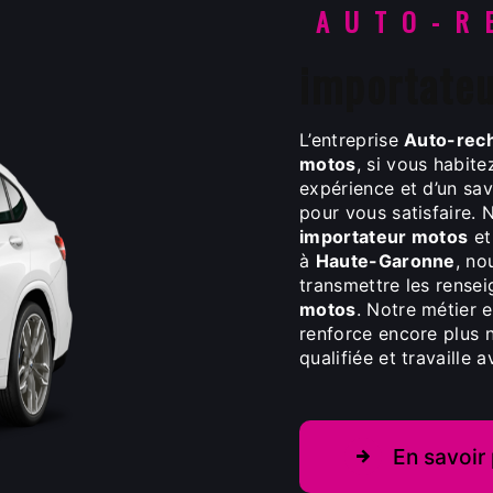
AUTO-R
importate
L’entreprise
Auto-rec
motos
, si vous habit
expérience et d’un sav
pour vous satisfaire.
importateur motos
et
à
Haute-Garonne
, no
transmettre les rense
motos
. Notre métier 
renforce encore plus n
qualifiée et travaille 
En savoir 