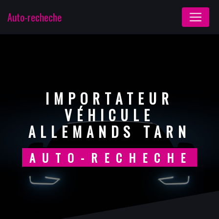
Panneau de gestion des cookies
Auto-recheche
IMPORTATEUR
VÉHICULE
ALLEMANDS TARN
AUTO-RECHECHE